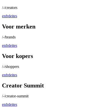
/-/creators
en
fr
de
it
es
Voor merken
/-/brands
en
fr
de
it
es
Voor kopers
/-/shoppers
en
fr
de
it
es
Creator Summit
/-/creator-summit
en
fr
de
it
es