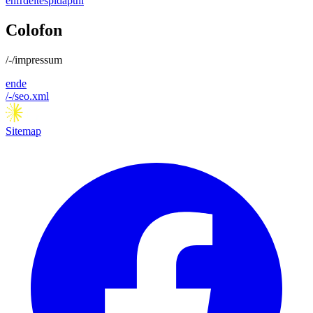
en
fr
de
it
es
pl
da
pt
nl
Colofon
/-/impressum
en
de
/-/seo.xml
Sitemap