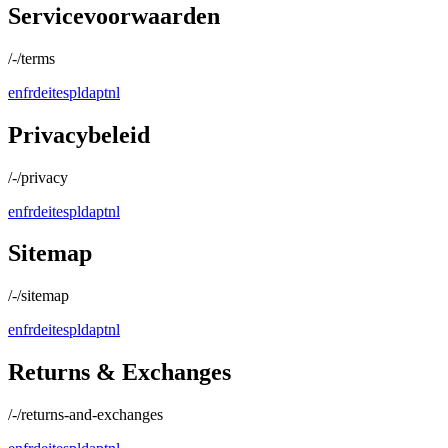
Servicevoorwaarden
/-/terms
en
fr
de
it
es
pl
da
pt
nl
Privacybeleid
/-/privacy
en
fr
de
it
es
pl
da
pt
nl
Sitemap
/-/sitemap
en
fr
de
it
es
pl
da
pt
nl
Returns & Exchanges
/-/returns-and-exchanges