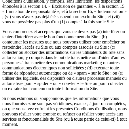
Conditions d'utilisation, y compris, sans limitation, les dispositions
énoncées à la section 14, « Exclusion de garanties », à la section 15,
« Limitation de responsabilité », et à la section 16, « Indemnisation »
; (vi) vous n'avez pas déjà été suspendu ou exclu du Site ; et (vii)
vous ne possédez pas plus d'un (1) compte à la fois sur le Site.
Vous comprenez et acceptez que vous ne devez pas (a) interférer ou
tenter d'interférer avec le bon fonctionnement du Site ; (b)
contourner les mesures que nous pouvons utiliser pour empêcher ou
restreindre l'accès au Site ou aux comptes associés au Site ; (c)
collecter ou stocker des informations sur les utilisateurs du Site sans
autorisation, y compris dans le but de transmettre ou d'aider d'autres
personnes à transmettre des communications marketing ou autres
communications électroniques non sollicitées ; (d) exécuter toute
forme de répondeur automatique ou de « spam » sur le Site ; ou (e)
utiliser des logiciels, des dispositifs ou d'autres processus manuels ou
automatisés pour « spider » ou « crawler » le Site ou pour collecter
ou extraire tout contenu ou toute information du Site.
Si nous estimons ou soupçonnons que les informations que vous
nous fournissez ne sont pas véridiques, exactes, à jour ou complètes,
ou que vous avez enfreint les présentes Conditions d'utilisation, nous
pouvons résilier votre compte ou refuser ou résilier votre accès aux
services et fonctionnalités du Site (ou à toute partie de celui-ci) à tout
moment.