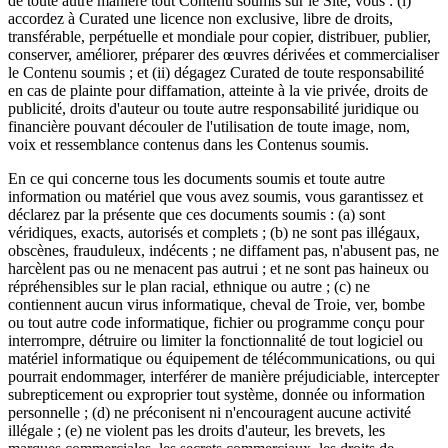
de toute autre manière tout Contenu soumis sur le Site, vous : (i)
accordez à Curated une licence non exclusive, libre de droits,
transférable, perpétuelle et mondiale pour copier, distribuer, publier,
conserver, améliorer, préparer des œuvres dérivées et commercialiser
le Contenu soumis ; et (ii) dégagez Curated de toute responsabilité
en cas de plainte pour diffamation, atteinte à la vie privée, droits de
publicité, droits d'auteur ou toute autre responsabilité juridique ou
financière pouvant découler de l'utilisation de toute image, nom,
voix et ressemblance contenus dans les Contenus soumis.
En ce qui concerne tous les documents soumis et toute autre
information ou matériel que vous avez soumis, vous garantissez et
déclarez par la présente que ces documents soumis : (a) sont
véridiques, exacts, autorisés et complets ; (b) ne sont pas illégaux,
obscènes, frauduleux, indécents ; ne diffament pas, n'abusent pas, ne
harcèlent pas ou ne menacent pas autrui ; et ne sont pas haineux ou
répréhensibles sur le plan racial, ethnique ou autre ; (c) ne
contiennent aucun virus informatique, cheval de Troie, ver, bombe
ou tout autre code informatique, fichier ou programme conçu pour
interrompre, détruire ou limiter la fonctionnalité de tout logiciel ou
matériel informatique ou équipement de télécommunications, ou qui
pourrait endommager, interférer de manière préjudiciable, intercepter
subrepticement ou exproprier tout système, donnée ou information
personnelle ; (d) ne préconisent ni n'encouragent aucune activité
illégale ; (e) ne violent pas les droits d'auteur, les brevets, les