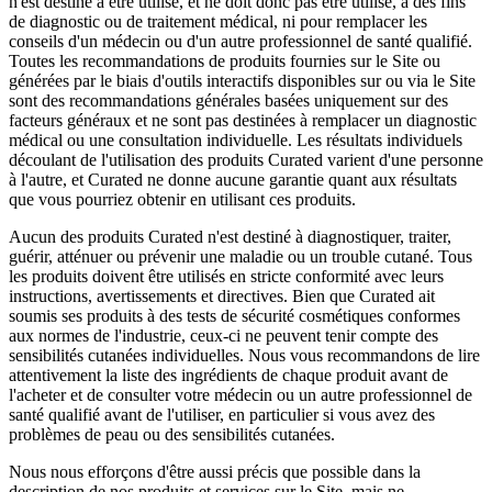
n'est destiné à être utilisé, et ne doit donc pas être utilisé, à des fins
de diagnostic ou de traitement médical, ni pour remplacer les
conseils d'un médecin ou d'un autre professionnel de santé qualifié.
Toutes les recommandations de produits fournies sur le Site ou
générées par le biais d'outils interactifs disponibles sur ou via le Site
sont des recommandations générales basées uniquement sur des
facteurs généraux et ne sont pas destinées à remplacer un diagnostic
médical ou une consultation individuelle. Les résultats individuels
découlant de l'utilisation des produits Curated varient d'une personne
à l'autre, et Curated ne donne aucune garantie quant aux résultats
que vous pourriez obtenir en utilisant ces produits.
Aucun des produits Curated n'est destiné à diagnostiquer, traiter,
guérir, atténuer ou prévenir une maladie ou un trouble cutané. Tous
les produits doivent être utilisés en stricte conformité avec leurs
instructions, avertissements et directives. Bien que Curated ait
soumis ses produits à des tests de sécurité cosmétiques conformes
aux normes de l'industrie, ceux-ci ne peuvent tenir compte des
sensibilités cutanées individuelles. Nous vous recommandons de lire
attentivement la liste des ingrédients de chaque produit avant de
l'acheter et de consulter votre médecin ou un autre professionnel de
santé qualifié avant de l'utiliser, en particulier si vous avez des
problèmes de peau ou des sensibilités cutanées.
Nous nous efforçons d'être aussi précis que possible dans la
description de nos produits et services sur le Site, mais ne