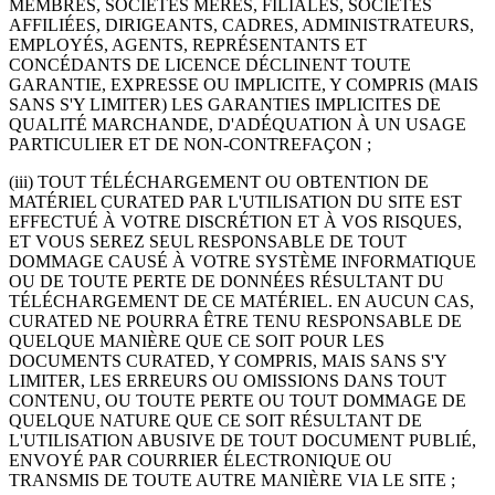
MEMBRES, SOCIÉTÉS MÈRES, FILIALES, SOCIÉTÉS
AFFILIÉES, DIRIGEANTS, CADRES, ADMINISTRATEURS,
EMPLOYÉS, AGENTS, REPRÉSENTANTS ET
CONCÉDANTS DE LICENCE DÉCLINENT TOUTE
GARANTIE, EXPRESSE OU IMPLICITE, Y COMPRIS (MAIS
SANS S'Y LIMITER) LES GARANTIES IMPLICITES DE
QUALITÉ MARCHANDE, D'ADÉQUATION À UN USAGE
PARTICULIER ET DE NON-CONTREFAÇON ;
(iii) TOUT TÉLÉCHARGEMENT OU OBTENTION DE
MATÉRIEL CURATED PAR L'UTILISATION DU SITE EST
EFFECTUÉ À VOTRE DISCRÉTION ET À VOS RISQUES,
ET VOUS SEREZ SEUL RESPONSABLE DE TOUT
DOMMAGE CAUSÉ À VOTRE SYSTÈME INFORMATIQUE
OU DE TOUTE PERTE DE DONNÉES RÉSULTANT DU
TÉLÉCHARGEMENT DE CE MATÉRIEL. EN AUCUN CAS,
CURATED NE POURRA ÊTRE TENU RESPONSABLE DE
QUELQUE MANIÈRE QUE CE SOIT POUR LES
DOCUMENTS CURATED, Y COMPRIS, MAIS SANS S'Y
LIMITER, LES ERREURS OU OMISSIONS DANS TOUT
CONTENU, OU TOUTE PERTE OU TOUT DOMMAGE DE
QUELQUE NATURE QUE CE SOIT RÉSULTANT DE
L'UTILISATION ABUSIVE DE TOUT DOCUMENT PUBLIÉ,
ENVOYÉ PAR COURRIER ÉLECTRONIQUE OU
TRANSMIS DE TOUTE AUTRE MANIÈRE VIA LE SITE ;